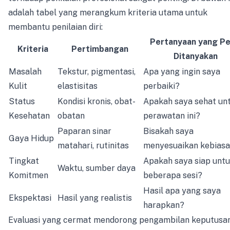
adalah tabel yang merangkum kriteria utama untuk
membantu penilaian diri:
Pertanyaan yang Pe
Kriteria
Pertimbangan
Ditanyakan
Masalah
Tekstur, pigmentasi,
Apa yang ingin saya
Kulit
elastisitas
perbaiki?
Status
Kondisi kronis, obat-
Apakah saya sehat un
Kesehatan
obatan
perawatan ini?
Paparan sinar
Bisakah saya
Gaya Hidup
matahari, rutinitas
menyesuaikan kebias
Tingkat
Apakah saya siap unt
Waktu, sumber daya
Komitmen
beberapa sesi?
Hasil apa yang saya
Ekspektasi
Hasil yang realistis
harapkan?
Evaluasi yang cermat mendorong pengambilan keputusa