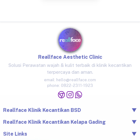
Reallface Aesthetic Clinic
Solusi Perawatan wajah & kulit terbaik di klinik kecantikan
terpercaya dan aman.
email:
hello@reallface.com
phone:
0822-2311-1923
Reallface Klinik Kecantikan BSD
▼
The Icon Business Park Unit B/3, BSD City, Tangerang,
Reallface Klinik Kecantikan Kelapa Gading
▼
Banten 15345
Jl. Raya Kelapa Nias No.18A, Klp. Gading Bar., Kec. Klp.
Site Links
▼
0822-2311-1923
Gading, Jkt Utara, Daerah Khusus Ibukota Jakarta 14240