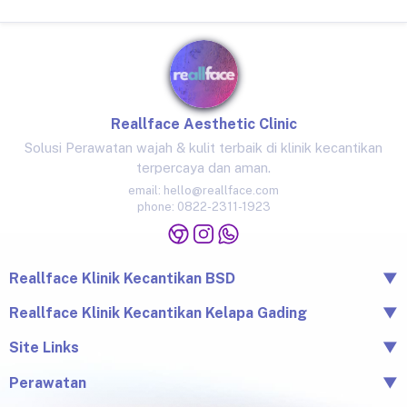
Reallface Aesthetic Clinic
Solusi Perawatan wajah & kulit terbaik di klinik kecantikan
terpercaya dan aman.
email:
hello@reallface.com
phone:
0822-2311-1923
Reallface Klinik Kecantikan BSD
▼
The Icon Business Park Unit B/3, BSD City, Tangerang,
Reallface Klinik Kecantikan Kelapa Gading
▼
Banten 15345
Jl. Raya Kelapa Nias No.18A, Klp. Gading Bar., Kec. Klp.
Site Links
▼
0822-2311-1923
Gading, Jkt Utara, Daerah Khusus Ibukota Jakarta 14240
Beranda
Perawatan
▼
0813-1581-1448
Tentang Reallface