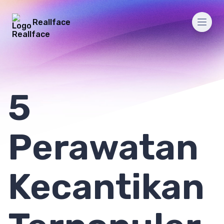
Reallface
Men
5
Perawatan
Kecantikan