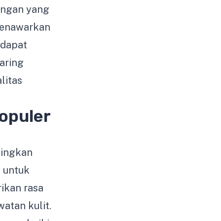
kungan yang
 menawarkan
 dapat
aring
litas
opuler
dingkan
g untuk
ikan rasa
atan kulit.