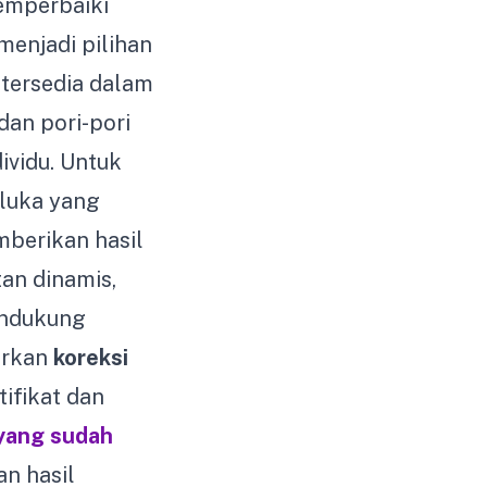
emperbaiki
menjadi pilihan
 tersedia dalam
dan pori-pori
ividu. Untuk
 luka yang
mberikan hasil
tan dinamis,
ndukung
arkan
koreksi
tifikat dan
 yang sudah
n hasil