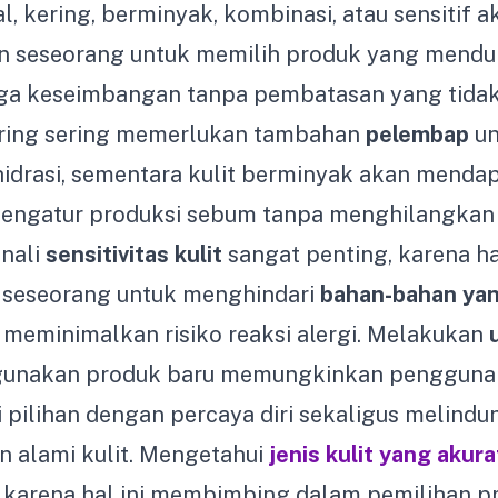
, kering, berminyak, kombinasi, atau sensitif a
seseorang untuk memilih produk yang menduk
aga keseimbangan tanpa pembatasan yang tidak
kering sering memerlukan tambahan
pelembap
un
idrasi, sementara kulit berminyak akan mendap
mengatur produksi sebum tanpa menghilangka
enali
sensitivitas kulit
sangat penting, karena hal
seseorang untuk menghindari
bahan-bahan ya
meminimalkan risiko reaksi alergi. Melakukan
unakan produk baru memungkinkan pengguna
pilihan dengan percaya diri sekaligus melindun
 alami kulit. Mengetahui
jenis kulit yang akura
 karena hal ini membimbing dalam pemilihan p