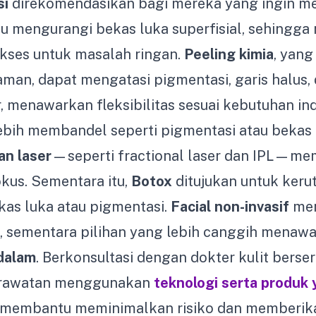
si
direkomendasikan bagi mereka yang ingin m
tau mengurangi bekas luka superfisial, sehingga 
kses untuk masalah ringan.
Peeling kimia
, yang
man, dapat mengatasi pigmentasi, garis halus, 
menawarkan fleksibilitas sesuai kebutuhan ind
ebih membandel seperti pigmentasi atau bekas
an laser
—seperti fractional laser dan IPL—me
okus. Sementara itu,
Botox
ditujukan untuk keru
kas luka atau pigmentasi.
Facial non-invasif
me
n, sementara pilihan yang lebih canggih menaw
dalam
. Berkonsultasi dengan dokter kulit berser
rawatan menggunakan
teknologi serta produk
membantu meminimalkan risiko dan memberika