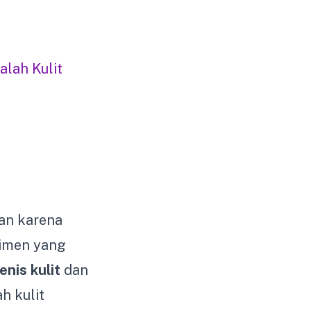
lah Kulit
an karena
gimen yang
jenis kulit
dan
h kulit