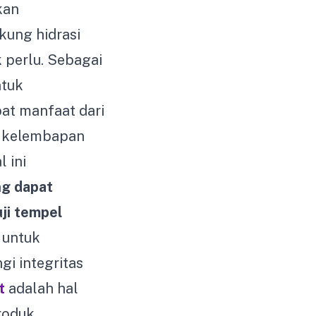
kan
ung hidrasi
 perlu. Sebagai
tuk
at manfaat dari
n kelembapan
 ini
ng dapat
uji tempel
 untuk
gi integritas
t
adalah hal
roduk