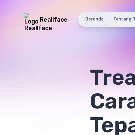
Reallface
Beranda
Tentang R
Tre
Cara
Tepa