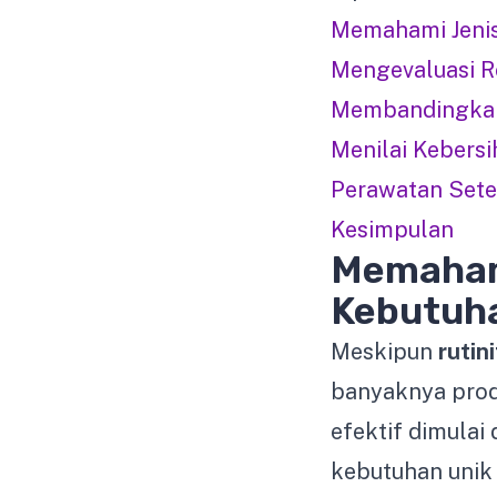
Memahami Jenis
Mengevaluasi R
Membandingkan 
Menilai Kebersih
Perawatan Sete
Kesimpulan
Memahami
Kebutuh
Meskipun
rutin
banyaknya prod
efektif dimula
kebutuhan unik 