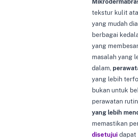
Mikrodermabra
tekstur kulit a
yang mudah dia
berbagai kedala
yang membesar, 
masalah yang l
dalam,
perawat
yang lebih terf
bukan untuk be
perawatan ruti
yang lebih men
memastikan pe
disetujui
dapat 