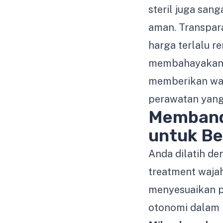
steril juga san
aman. Transpara
harga terlalu r
membahayakan k
memberikan waw
perawatan yang 
Memband
untuk Be
Anda dilatih d
treatment wajah
menyesuaikan p
otonomi dalam 