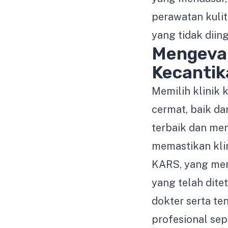
perawatan kulit
yang tidak diin
Mengeval
Kecantik
Memilih klinik
cermat, baik da
terbaik dan mem
memastikan klin
KARS, yang men
yang telah dite
dokter serta te
profesional sep