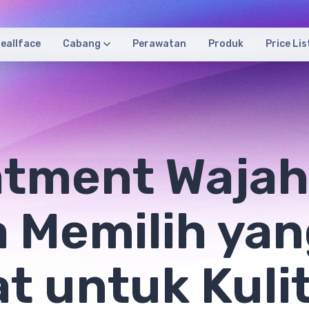
eallface
Cabang
Perawatan
Produk
Price Lis
atment Wajah
 Memilih ya
t untuk Kuli