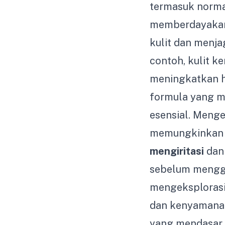
termasuk normal
memberdayakan 
kulit dan menj
contoh, kulit 
meningkatkan h
formula yang 
esensial. Meng
memungkinkan 
mengiritasi
dan 
sebelum mengg
mengeksplorasi 
dan kenyamanan
yang mendasar,