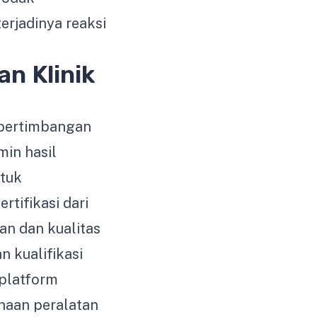
erjadinya reaksi
n Klinik
 pertimbangan
min hasil
ntuk
rtifikasi dari
n dan kualitas
n kualifikasi
 platform
unaan peralatan