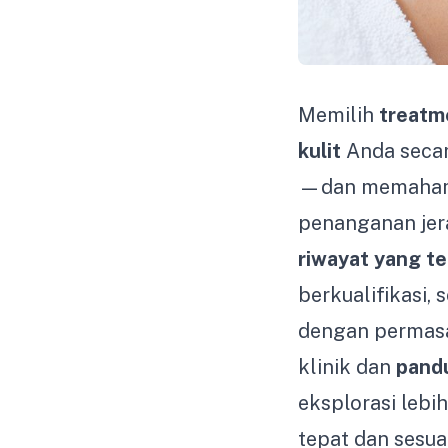
Memilih
treatm
kulit
Anda secar
—dan memahami k
penanganan jera
riwayat yang t
berkualifikasi,
dengan permasa
klinik dan
pand
eksplorasi leb
tepat dan sesua