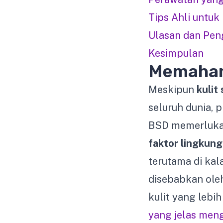
Tips Ahli untuk
Ulasan dan Pen
Kesimpulan
Memahami
Meskipun
kulit 
seluruh dunia, 
BSD memerlukan
faktor lingkun
terutama di kal
disebabkan ol
kulit yang lebih 
yang jelas meng