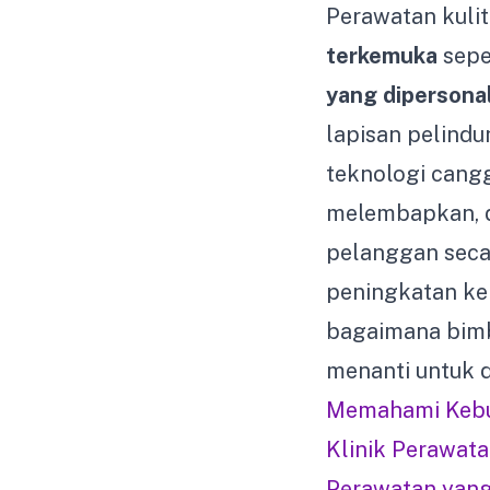
Perawatan kulit
terkemuka
sepe
yang dipersonal
lapisan pelindun
teknologi cang
melembapkan, da
pelanggan seca
peningkatan ke
bagaimana bimb
menanti untuk di
Memahami Kebut
Klinik Perawatan
Perawatan yang