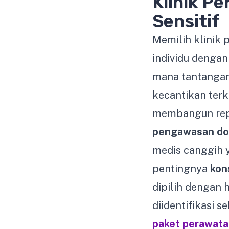
Klinik Pe
Sensitif
Memilih klinik 
individu dengan
mana tantangan
kecantikan ter
membangun repu
pengawasan dokt
medis canggih y
pentingnya
kon
dipilih dengan 
diidentifikasi 
paket perawata