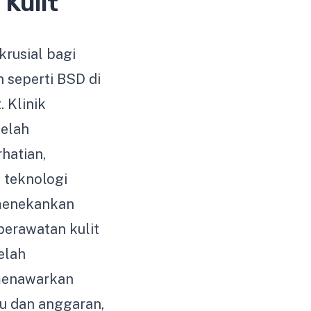
 Kulit
krusial bagi
n seperti BSD di
 Klinik
elah
hatian,
 teknologi
i menekankan
erawatan kulit
elah
 menawarkan
du dan anggaran,