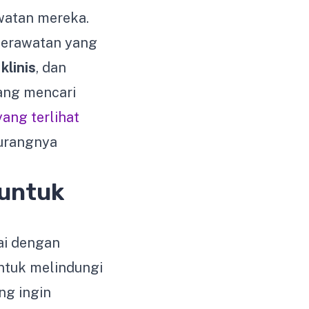
watan mereka.
perawatan yang
klinis
, dan
ang mencari
ang terlihat
kurangnya
untuk
ai dengan
ntuk melindungi
ng ingin