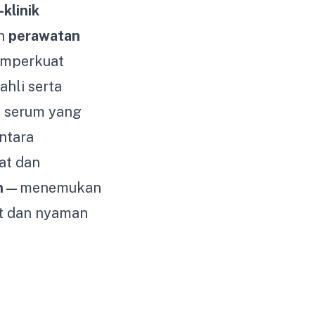
-klinik
an
perawatan
emperkuat
ahli serta
, serum yang
ntara
at dan
n
—menemukan
t dan nyaman