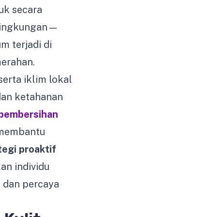
uk secara
r lingkungan—
m terjadi di
merahan.
rta iklim lokal
dan ketahanan
 pembersihan
t membantu
tegi proaktif
n individu
s dan percaya