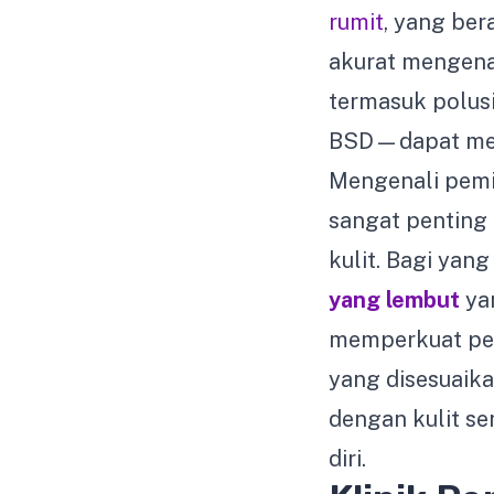
rumit
, yang ber
akurat mengenal
termasuk polusi
BSD—dapat memp
Mengenali pemi
sangat penting
kulit. Bagi yan
yang lembut
yan
memperkuat peli
yang disesuaik
dengan kulit se
diri.