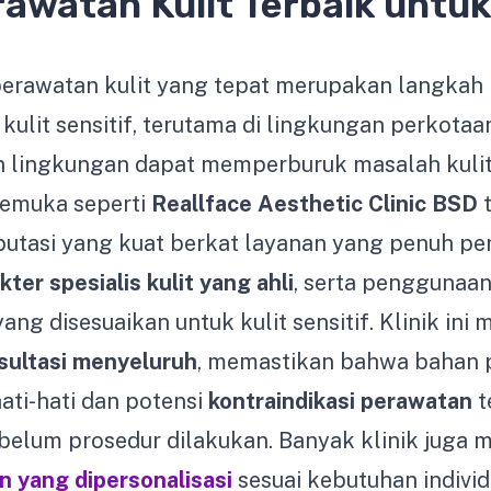
rawatan Kulit Terbaik untuk
perawatan kulit yang tepat merupakan langkah 
 kulit sensitif, terutama di lingkungan perkotaa
 lingkungan dapat memperburuk masalah kulit.
kemuka seperti
Reallface Aesthetic Clinic BSD
t
tasi yang kuat berkat layanan yang penuh per
er spesialis kulit yang ahli
, serta penggunaan
ang disesuaikan untuk kulit sensitif. Klinik in
sultasi menyeluruh
, memastikan bahwa bahan p
hati-hati dan potensi
kontraindikasi perawatan
t
sebelum prosedur dilakukan. Banyak klinik juga
n yang dipersonalisasi
sesuai kebutuhan indivi