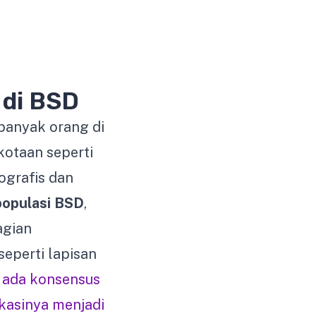
 di BSD
banyak orang di
kotaan seperti
ografis dan
populasi BSD
,
agian
seperti lapisan
 ada konsensus
ikasinya menjadi