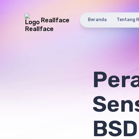
Reallface
Beranda
Tentang R
Pera
Sens
BSD