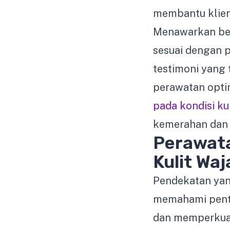
membantu klien
Menawarkan ber
sesuai dengan pr
testimoni yang
perawatan opti
pada kondisi kul
kemerahan dan 
Perawata
Kulit Waj
Pendekatan yang
memahami pen
dan memperkuat 