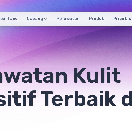
eallface
Cabang
Perawatan
Produk
Price Lis
watan Kulit
itif Terbaik d