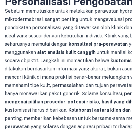
Personalisasi Pengobata
Sebelum memutuskan untuk melakukan perawatan hydraf
mikrodermabrasi, sangat penting untuk mengevaluasi pro
pendekatan personalisasi yang ditawarkan oleh klinik de
ideal yang sesuai dengan kebutuhan individu. Klinik yang 
seharusnya memulai dengan
konsultasi pra-perawatan
y
menggunakan
alat analisis kulit canggih
untuk menilai kon
secara objektif. Langkah ini memastikan bahwa
kustomis
dilakukan berdasarkan informasi yang akurat, bukan asum
mencari klinik di mana praktisi benar-benar meluangkan
memahami tipe kulit, permasalahan, dan tujuan perawatan 
hanya menawarkan paket generik. Selama konsultasi,
pen
mengenai pilihan prosedur
,
potensi risiko, hasil yang d
kustomisasi harus diberikan.
Kolaborasi antara klien dan 
penting, memberikan kebebasan untuk bersama-sama m
perawatan
yang selaras dengan aspirasi pribadi terhadap