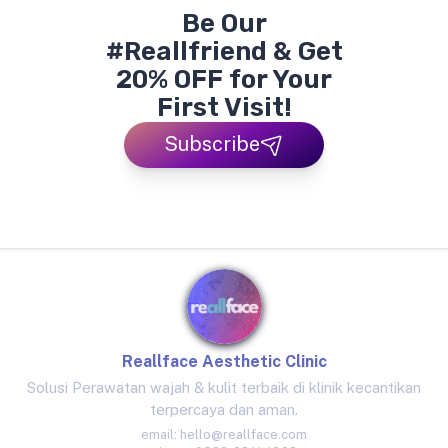
Be Our
#Reallfriend & Get
20% OFF for Your
First Visit!
Subscribe
Reallface Aesthetic Clinic
Solusi Perawatan wajah & kulit terbaik di klinik kecantikan
terpercaya dan aman.
email:
hello@reallface.com