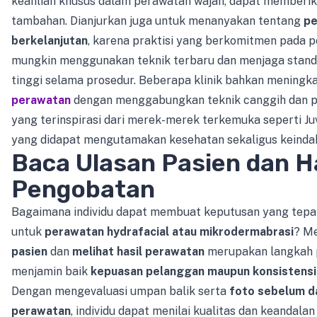
keahlian khusus dalam perawatan wajah, dapat memberi
tambahan. Dianjurkan juga untuk menanyakan tentang
pe
berkelanjutan
, karena praktisi yang berkomitmen pada pe
mungkin menggunakan teknik terbaru dan menjaga stan
tinggi selama prosedur. Beberapa klinik bahkan meningk
perawatan
dengan menggabungkan teknik canggih dan pe
yang terinspirasi dari merek-merek terkemuka seperti Juv
yang didapat mengutamakan kesehatan sekaligus keindah
Baca Ulasan Pasien dan H
Pengobatan
Bagaimana individu dapat membuat keputusan yang tepat 
untuk
perawatan hydrafacial atau mikrodermabrasi
? M
pasien
dan
melihat hasil perawatan
merupakan langkah 
menjamin baik
kepuasan pelanggan maupun konsistensi
Dengan mengevaluasi umpan balik serta
foto sebelum d
perawatan
, individu dapat menilai kualitas dan keandalan 