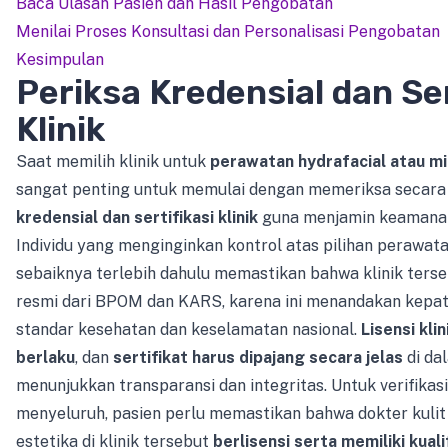
Baca Ulasan Pasien dan Hasil Pengobatan
Menilai Proses Konsultasi dan Personalisasi Pengobatan
Kesimpulan
Periksa Kredensial dan Ser
Klinik
Saat memilih klinik untuk
perawatan hydrafacial atau m
sangat penting untuk memulai dengan memeriksa secara
kredensial dan sertifikasi klinik
guna menjamin keamanan 
Individu yang menginginkan kontrol atas pilihan perawat
sebaiknya terlebih dahulu memastikan bahwa klinik terseb
resmi dari BPOM dan KARS, karena ini menandakan kepa
standar kesehatan dan keselamatan nasional.
Lisensi kli
berlaku
, dan
sertifikat harus dipajang secara jelas
di dal
menunjukkan transparansi dan integritas. Untuk verifikas
menyeluruh, pasien perlu memastikan bahwa dokter kulit 
estetika di klinik tersebut
berlisensi serta memiliki kual